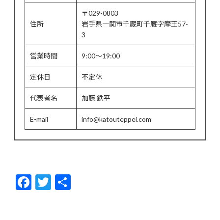
〒029-0803
住所
岩手県一関市千厩町千厩字摩王57-
3
営業時間
9:00～19:00
定休日
不定休
代表者名
加藤 鉄平
E-mail
info@katouteppei.com
F
T
共
ac
w
有
e
itt