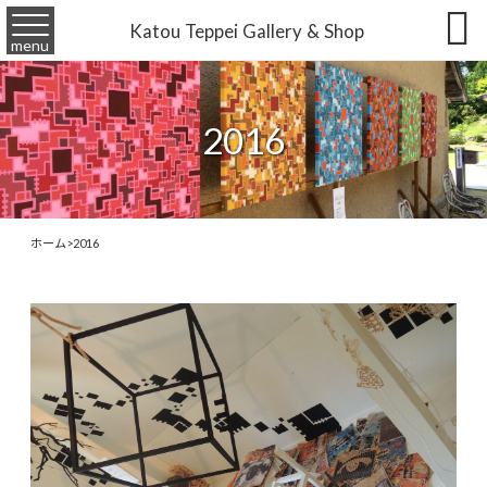

Katou Teppei Gallery & Shop
menu
2016
ホーム
>
2016