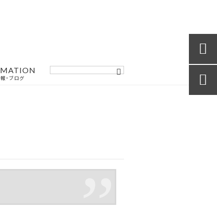

RMATION

報・ブログ