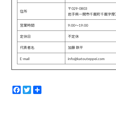
〒029-0803
住所
岩手県一関市千厩町千厩字摩王
営業時間
9:00～19:00
定休日
不定休
代表者名
加藤 鉄平
E-mail
info@katouteppei.com
F
T
共
ac
w
有
e
itt
b
er