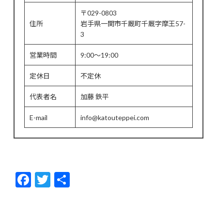
〒029-0803
住所
岩手県一関市千厩町千厩字摩王57-
3
営業時間
9:00～19:00
定休日
不定休
代表者名
加藤 鉄平
E-mail
info@katouteppei.com
F
T
共
ac
w
有
e
itt