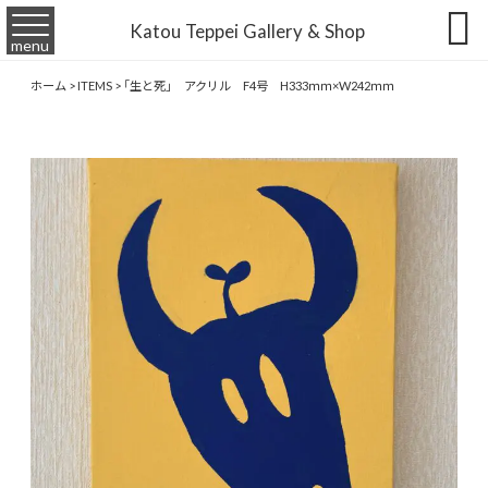

Katou Teppei Gallery & Shop
menu
ホーム
>
ITEMS
>
「生と死」 アクリル F4号 H333ｍｍ×W242ｍｍ