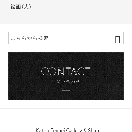
絵画（大）
Katou Teppei Gallery & Shop