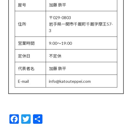
屋号
加藤 鉄平
〒029-0803
住所
岩手県一関市千厩町千厩字摩王57-
3
営業時間
9:00～19:00
定休日
不定休
代表者名
加藤 鉄平
E-mail
info@katouteppei.com
F
T
共
ac
w
有