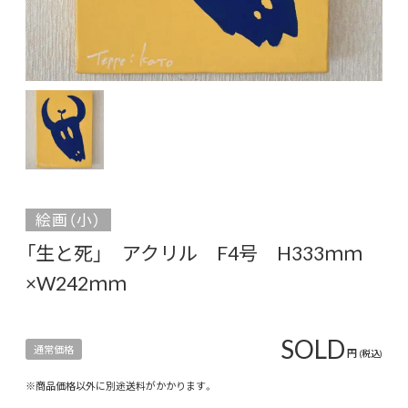
絵画（小）
「生と死」 アクリル F4号 H333ｍｍ
×W242ｍｍ
SOLD
通常価格
円
(税込)
※商品価格以外に別途送料がかかります。