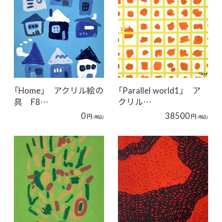
「Home」 アクリル絵の
「Parallel world1」 ア
具 F8…
クリル…
0
38500
円
円
(税込)
(税込)