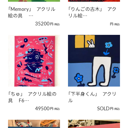
「Memory」 アクリル
「りんごの古木」 アク
絵の具 …
リル絵…
35200
円
円
(税込)
(税込)
「ちゅ」 アクリル絵の
「下半身くん」 アクリ
具 F6…
ル
49500
SOLD
円
円
(税込)
(税込)