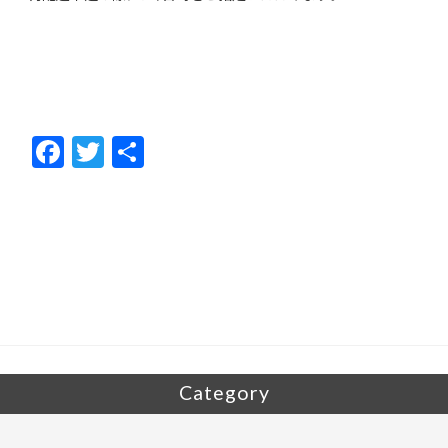
F
T
共
ac
w
有
e
itt
b
er
o
o
k
Category