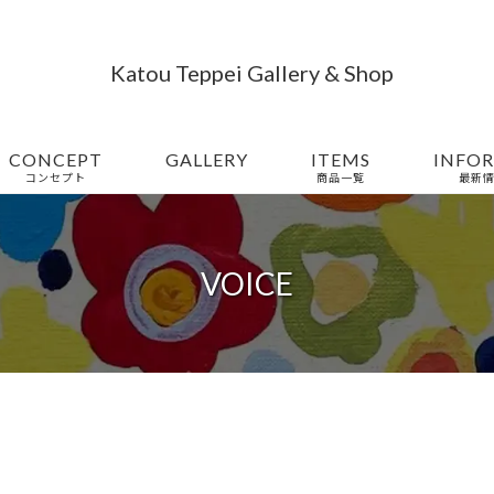
Katou Teppei Gallery & Shop
CONCEPT
GALLERY
ITEMS
INFO
コンセプト
商品一覧
最新情
VOICE