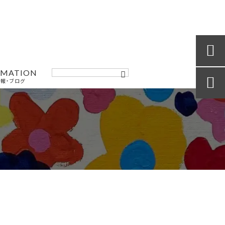

RMATION

報・ブログ